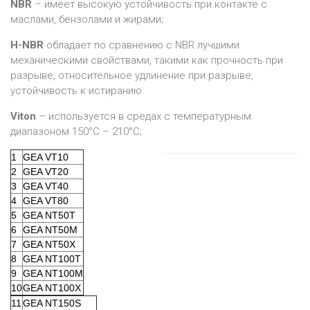
NBR
– имеет высокую устойчивость при контакте с
маслами, бензолами и жирами;
H-NBR
обладает по сравнению с NBR лучшими
механическими свойствами, такими как прочность при
разрыве, относительное удлинение при разрыве,
устойчивость к истиранию.
Viton
– используется в средах с температурным
диапазоном 150°C – 210°C;
1
GEA VT10
2
GEA VT20
3
GEA VT40
4
GEA VT80
5
GEA NT50T
6
GEA NT50M
7
GEA NT50X
8
GEA NT100T
9
GEA NT100M
10
GEA NT100X
11
GEA NT150S