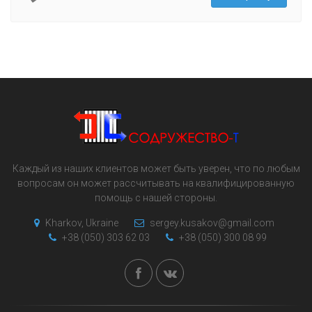
Каждый из наших клиентов может быть уверен, что по любым
вопросам он может рассчитывать на квалифицированную
помощь с нашей стороны.
Kharkov, Ukraine
sergey.kusakov@gmail.com
+38 (050) 303 62 03
+38 (050) 300 08 99