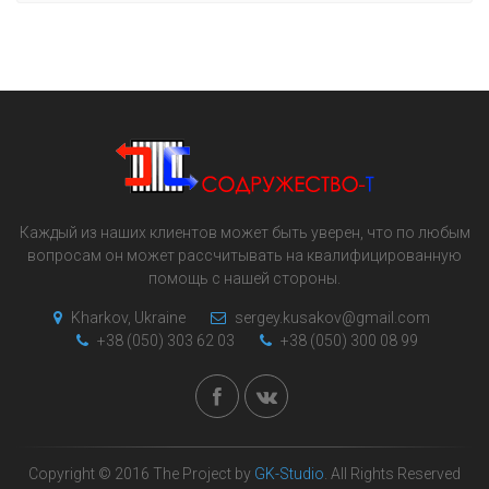
Каждый из наших клиентов может быть уверен, что по любым
вопросам он может рассчитывать на квалифицированную
помощь с нашей стороны.
Kharkov, Ukraine
sergey.kusakov@gmail.com
+38 (050) 303 62 03
+38 (050) 300 08 99
Copyright © 2016 The Project by
GK-Studio
. All Rights Reserved